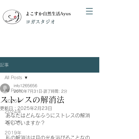
よこすか自然生活Ayus
​ヨガスタジオ
記事
All Posts
info1265656
All Posts
2010年7月31日
読了時間: 2分
ストレスの解消法
2026年
更新日：
2025年2月23日
2024年
あなたはどんなふうにストレスの解消
2020年
をしていますか？
2019年
私の解消法は月の光を浴びることなの