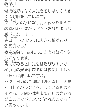
2018年
です。
日光浴ではなく月光浴をしながら大き
2017年
く深呼吸をしています。
2016年
屋上で大の字になり月と夜空を眺めて
いると心と体がリセットされたような
2015年
感覚になります。
2014年
先日、月のまわりに大きな輪があり、
2013年
幻想的でした。
夜空を独り占めにしたような贅沢な気
2012年
分になります。
2011年
考えてみると日光浴は浴びやすいけ
ど、月の光を浴びるには夜に外出しな
2010年
い限りは難しいですね。
ハタ・ヨガの真理は「陽と陰」「太陽
と月」でバランスをとっているもので
すから、人間の体も太陽と月の光を浴
びることでバランスがとれるのでは？
と思っています。