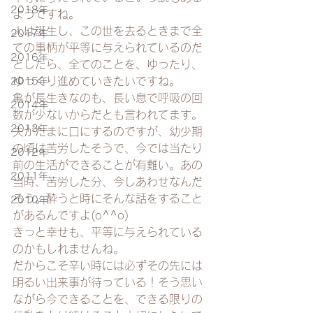
2018年
ようですね。
人は誕生し、この世を去るときまで全
2017年
ての事柄が平等に与えられているのだ
2016年
としたら、全てのことを、ゆったり、
ゆっくり進めていきたいですね。
2015年
亀が長生きなのも、長い息で呼吸の回
2014年
数が少ないからだとも言われてます。
2013年
夫がたまに口にするのですが、幼少期
の頃は苦労したそうで、今では当たり
2012年
前の生活ができることが有難い。あの
2011年
当時、苦労した分、今しあわせなんだ
ろう。酔うと時にそんな話をすること
2010年
があるんですよ(o^^o)
きっと幸せも、平等に与えられている
のかもしれませんね。
だからこそ辛い時には必ずその先には
明るい出来事が待っている！そう思い
ながら今できることを、できる限りの