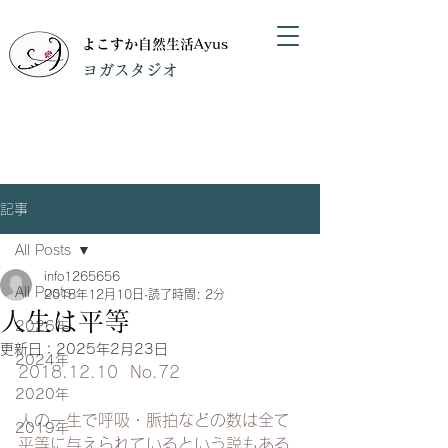
よこすか自然生活Ayus
​ヨガスタジオ
記事
All Posts
info1265656
All Posts
2018年12月10日
読了時間: 2分
人生は平等
2026年
更新日：
2025年2月23日
2024年
2018.12.10  No.72
2020年
人の一生で呼吸・脈拍などの数は全て
2019年
平等に与えられているという説もある