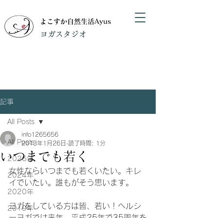
よこすか自然生活Ayus
​ヨガスタジオ
記事
All Posts
info1265656
All Posts
2013年1月26日
読了時間: 1分
いつまでも若く
2026年
女性ならいつまでも若くいたい。キレ
2024年
イでいたい。誰もがそう思います。
2020年
ヨガをしている方は皆、若い！ヘルシ
2019年
ーヨガでは来年、平成25年で35周年を