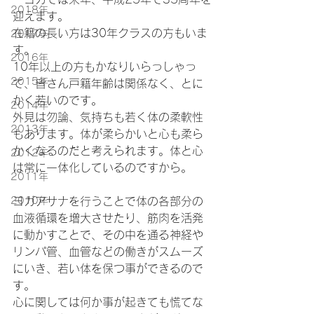
2018年
迎えます。
在籍の長い方は30年クラスの方もいま
2017年
す。
2016年
10年以上の方もかなりいらっしゃっ
2015年
て、皆さん戸籍年齢は関係なく、とに
かく若いのです。
2014年
外見は勿論、気持ちも若く体の柔軟性
2013年
もあります。体が柔らかいと心も柔ら
かくなるのだと考えられます。体と心
2012年
は常に一体化しているのですから。
2011年
2010年
ヨガアサナを行うことで体の各部分の
血液循環を増大させたり、筋肉を活発
に動かすことで、その中を通る神経や
リンパ管、血管などの働きがスムーズ
にいき、若い体を保つ事ができるので
す。
心に関しては何か事が起きても慌てな