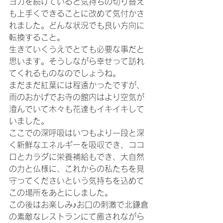
ヨガを続けていると気持ちの切り替え
も上手くできることに改めて気付かさ
れました。どんな状況でも良い方向に
転換すること。
生きていくうえでとても必要な事だと
思います。そうしながら幸せって訪れ
てくれるものなのでしょうね。
まだまだ紅葉には程遠かったですが、
雨のおかげでお寺の館内はより空気が
澄んでいて木々も花達もイキイキして
いました。
ここでの深呼吸はいつもより一段と深
く新鮮なエネルギーを吸収でき、ココ
ロとカラダに栄養補給もでき、大自然
の力と仏様に、これからの私たちを見
守ってくださいという気持ちを込めて
この場所をあとにしました。
この後はお楽しみ♪お口の刺激で北鎌倉
の素敵なレストランにて癒されながら