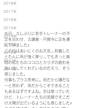
2018年
2017年
2016年
2015年
先日、久しぶりに若手トレーナーの予
2014年
定を合わせ、北鎌倉・円覚寺に足を運
2013年
んでみました♪
この日はあいにくのお天気…到着した
2012年
とたんに雨が強く降り…でもきっと普
2011年
段の私たちのココロとカラダの疲れを
洗い流してくれているのだろう、そう
2010年
感じました。
何事もプラス思考に。雨だから嫌だな
～と思わず、雨だからこそできること
もあるはずですよね。空は曇っていた
けど、トレーナーたちの笑顔でそこだ
け太陽が出ているようにも感じました♪