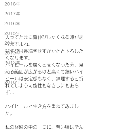
2018年
2017年
2016年
2015年
人ってたまに背伸びしたくなる時があ
2014年
りますよね。
背伸びは長続きせずかかとと下ろした
2013年
くなります。
2012年
ハイヒールを履くと高くなった分、見
える範囲が広がるけど高くて細いハイ
2011年
ヒールは安定感もなく、無理すると折
2010年
れてしまう可能性もなきしにもあら
ず…
ハイヒールと生き方を重ねてみまし
た。
私の経験の中の一つに、若い頃はそん