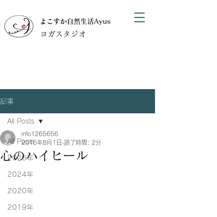
よこすか自然生活Ayus
​ヨガスタジオ
記事
All Posts
info1265656
All Posts
2015年8月1日
読了時間: 2分
心のハイヒール
2026年
2024年
2020年
2019年