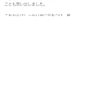
ことも思い出しました。
これからはしっかり地に足をつけ、根
を張らせるような生き方をしたいもの
です。
2015年
すべて表示
最新記事