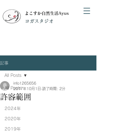
よこすか自然生活Ayus
​ヨガスタジオ
記事
All Posts
info1265656
All Posts
2017年10月1日
読了時間: 2分
許容範囲
2026年
2024年
2020年
2019年