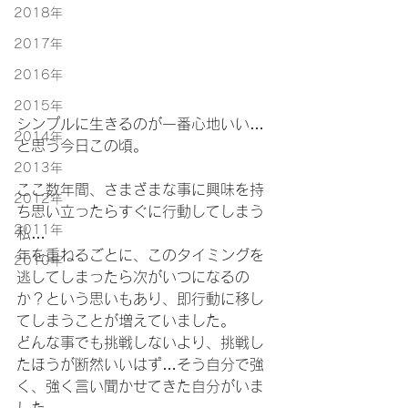
2018年
2017年
2016年
2015年
シンプルに生きるのが一番心地いい…
2014年
と思う今日この頃。
2013年
ここ数年間、さまざまな事に興味を持
2012年
ち思い立ったらすぐに行動してしまう
2011年
私…
年を重ねるごとに、このタイミングを
2010年
逃してしまったら次がいつになるの
か？という思いもあり、即行動に移し
てしまうことが増えていました。
どんな事でも挑戦しないより、挑戦し
たほうが断然いいはず…そう自分で強
く、強く言い聞かせてきた自分がいま