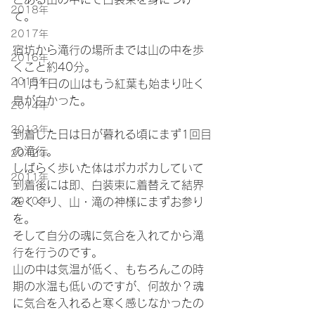
2018年
て。
2017年
宿坊から滝行の場所までは山の中を歩
2016年
くこと約40分。
2015年
11月1日の山はもう紅葉も始まり吐く
息が白かった。
2014年
2013年
到着した日は日が暮れる頃にまず1回目
の滝行。
2012年
しばらく歩いた体はポカポカしていて
2011年
到着後には即、白装束に着替えて結界
2010年
をくぐり、山・滝の神様にまずお参り
を。
そして自分の魂に気合を入れてから滝
行を行うのです。
山の中は気温が低く、もちろんこの時
期の水温も低いのですが、何故か？魂
に気合を入れると寒く感じなかったの