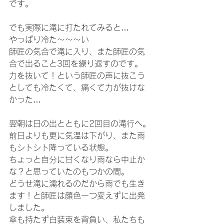
です。
でも実際に滝に打たれてみると…
やっぱり冷た～～～い
師匠の気合で滝に入り、また師匠の気
合で出ること3回を繰り返すのです。
力を抜いて！という師匠の声に抜こう
としても冷たくて、痛くて力が抜けな
かった…
翌朝は日の出とともに2回目の滝行へ。
前日よりも更に気温は下がり、また雨
もシトシト降っている状態。
ちょっと自分に甘くなり雨なら中止か
な？と思っていたのもつかの間。
どうせ滝に濡れるのだから雨でも生き
ます！と師匠は顔色一つ変えずに出発
しました。
傘も持たず白装束を背負い、私たちも