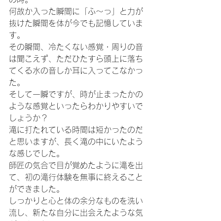
何故か入った瞬間に「ふ～っ」と力が
抜けた瞬間を体が今でも記憶していま
す。
その瞬間、冷たくない感覚・周りの音
は聞こえず、ただひたすら頭上に落ち
てくる水の音しか耳に入ってこなかっ
た。
そして一瞬ですが、時が止まったかの
ような感覚といったらわかりやすいで
しょうか？
滝に打たれている時間は短かったのだ
と思いますが、長く滝の中にいたよう
な感じでした。
師匠の気合で目が覚めたように滝を出
て、初の滝行体験を無事に終えること
ができました。
しっかりと心と体の余分なものを洗い
流し、新たな自分に出会えたような気