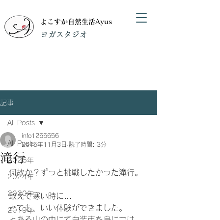
よこすか自然生活Ayus
​ヨガスタジオ
記事
All Posts
info1265656
All Posts
2015年11月3日
読了時間: 3分
滝行
2026年
何故か？ずっと挑戦したかった滝行。
2024年
2020年
敢えて寒い時に…
とても、いい体験ができました。
2019年
とある山の中にて白装束を身につけ