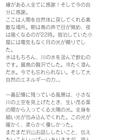
縁がある人全てに感謝！そして今の自
分に感謝。
ここは人間を自然体に戻してくれる素
敵な場所。朝は鳥の声で目が覚め、夜
は暗くなるのが22時。宿泊していた小
屋には電気もなく月の光が頼りでし
た。
水はもちろん、川の水を汲んで飲むの
です。最高の贅沢でした。冷たく澄ん
だ水。今でも忘れられない。そして大
自然のエネルギーの力…
一番記憶に残っている風景は、小さな
川の上空を見上げたとき、生い茂る葉
の間から入ってくる太陽の光。全身を
細い光が包み込んでくれた。この光が
暖かく、柔らかく優しかった。
まだまだ沢山お話ししたいこと、伝え
たいこといっぱ～いありますが、読ん