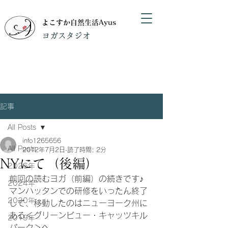
よこすか自然生活Ayus
​ヨガスタジオ
記事
All Posts
info1265656
All Posts
2012年7月2日
読了時間: 2分
NYにて（後編）
2026年
前回の読むヨガ（前編）の続きです♪
2024年
マンハッタンでの研修をいったん終了
2020年
して、移動したのはニューヨーク州に
ある＜グリーンビュー・キャッツキル
2019年
パーク＞へ。