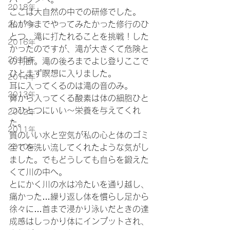
2018年
ここは大自然の中での研修でした。
私が今までやってみたかった修行のひ
2017年
とつ、滝に打たれることを挑戦！した
2016年
かったのですが、滝が大きくて危険と
2015年
の判断。滝の後ろまでよじ登りここで
ひとまず瞑想に入りました。
2014年
耳に入ってくるのは滝の音のみ。
2013年
鼻から入ってくる酸素は体の細胞ひと
つひとつにいい～栄養を与えてくれ
2012年
た。
2011年
質のいい水と空気が私の心と体のゴミ
2010年
全てを洗い流してくれたような気がし
ました。でもどうしても自らを鍛えた
くて川の中へ。
とにかく川の水は冷たいを通り越し、
痛かった…繰り返し体を慣らし足から
徐々に…首まで浸かり泳いだときの達
成感はしっかり体にインプットされ、