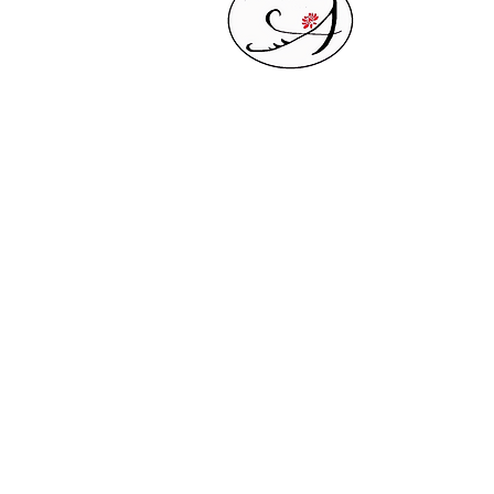
よこすか自然生
​Ayus