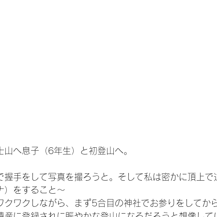
士山へ息子（6年生）と初登山へ。
で握手をして写真を撮ろうと。そして私は密かに頂上で
ナ）をすること～
ワクワクしながら、まず5合目の神社でお参りをしてか
遺産に登録されに賑やかな登山になるだろうと想像して