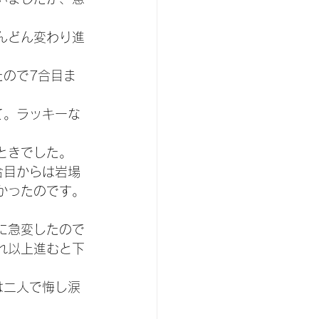
んどん変わり進
たので7合目ま
て。ラッキーな
ときでした。
合目からは岩場
かったのです。
に急変したので
れ以上進むと下
は二人で悔し涙