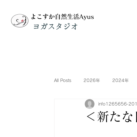
よこすか自然生活Ayus
​ヨガスタジオ
All Posts
2026年
2024年
info1265656
20
2013年
2012年
201
＜新たな