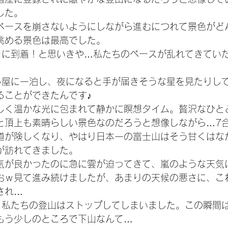
した。
ペースを崩さないようにしながら進むにつれて景色がど
眺める景色は最高でした。
目に到着！と思いきや…私たちのペースが乱れてきてい
。
小屋に一泊し、夜になると手が届きそうな星を見たりし
ることができたんです♪
しく温かな光に包まれて静かに瞑想タイム。贅沢なひと
と頂上も素晴らしい景色なのだろうと想像しながら…7
道が険しくなり、やはり日本一の富士山はそう甘くはな
が訪れてきました。
気が良かったのに急に雲が迫ってきて、嵐のような天気
おｗ見て進み続けましたが、あまりの天候の悪さに、こ
され…
、私たちの登山はストップしてしまいました。この瞬間
もう少しのところで下山なんて…