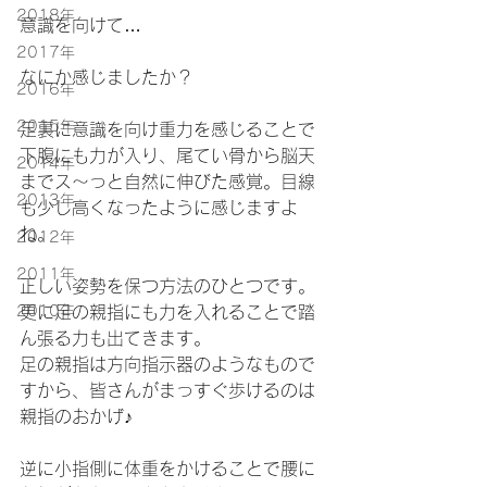
2018年
意識を向けて…
2017年
なにか感じましたか？
2016年
2015年
足裏に意識を向け重力を感じることで
下腹にも力が入り、尾てい骨から脳天
2014年
までス～っと自然に伸びた感覚。目線
2013年
も少し高くなったように感じますよ
ね。
2012年
2011年
正しい姿勢を保つ方法のひとつです。
2010年
更に足の親指にも力を入れることで踏
ん張る力も出てきます。
足の親指は方向指示器のようなもので
すから、皆さんがまっすぐ歩けるのは
親指のおかげ♪
逆に小指側に体重をかけることで腰に