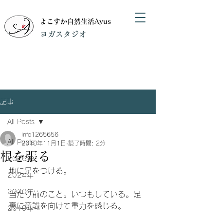
よこすか自然生活Ayus
​ヨガスタジオ
記事
All Posts
info1265656
All Posts
2010年11月1日
読了時間: 2分
根を張る
2026年
地に足をつける。
2024年
2020年
当たり前のこと。いつもしている。足
裏に意識を向けて重力を感じる。
2019年